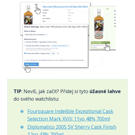
TIP
: Nevíš, jak začít? Přidej si tyto
úžasné lahve
do svého watchlistu:
Foursquare Indelible Exceptional Cask
Selection Mark XVIII 11yo 48% 700ml
Diplomatico 2005 SV Sherry Cask Finish
12yo 43% 700ml