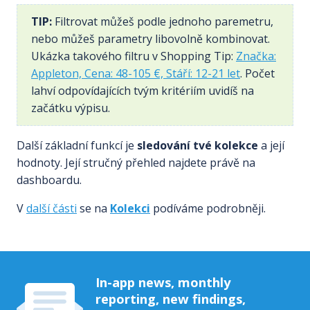
TIP:
Filtrovat můžeš podle jednoho paremetru,
nebo můžeš parametry libovolně kombinovat.
Ukázka takového filtru v Shopping Tip:
Značka:
Appleton, Cena: 48-105 €, Stáří: 12-21 let
. Počet
lahví odpovídajících tvým kritériím uvidíš na
začátku výpisu.
Další základní funkcí je
sledování tvé kolekce
a její
hodnoty. Její stručný přehled najdete právě na
dashboardu.
V
další části
se na
Kolekci
podíváme podrobněji.
In-app news, monthly
reporting, new findings,