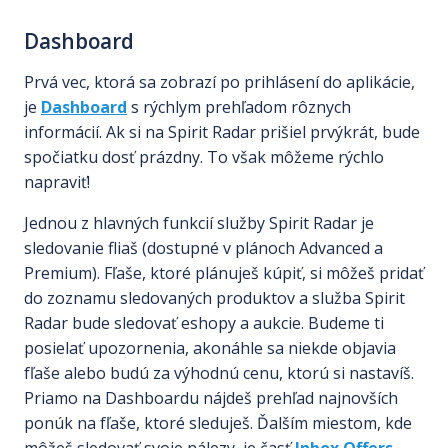
Dashboard
Prvá vec, ktorá sa zobrazí po prihlásení do aplikácie,
je
Dashboard
s rýchlym prehľadom rôznych
informácií. Ak si na Spirit Radar prišiel prvýkrát, bude
spočiatku dosť prázdny. To však môžeme rýchlo
napraviť!
Jednou z hlavných funkcií služby Spirit Radar je
sledovanie fliaš (dostupné v plánoch Advanced a
Premium). Fľaše, ktoré plánuješ kúpiť, si môžeš pridať
do zoznamu sledovaných produktov a služba Spirit
Radar bude sledovať eshopy a aukcie. Budeme ti
posielať upozornenia, akonáhle sa niekde objavia
fľaše alebo budú za výhodnú cenu, ktorú si nastavíš.
Priamo na Dashboardu nájdeš prehľad najnovších
ponúk na fľaše, ktoré sleduješ. Ďalším miestom, kde
môžeš sledovať svoje nálezy, je časť
Inbox Offers
.