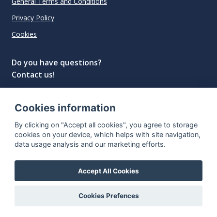
General Terms and Conditions
Privacy Policy
Cookies
Do you have questions?
Contact us!
info@spiritradar.com
Cookies information
© All rights reserved, 2020–2024 SpiritRadar s.r.o.
By clicking on "Accept all cookies", you agree to storage
"The next generation data platform for rum and
cookies on your device, which helps with site navigation,
whisky collectors"
data usage analysis and our marketing efforts.
Accept All Cookies
Cookies Prefences