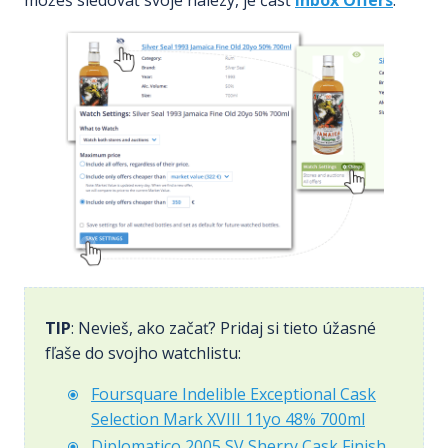
TIP
: Nevieš, ako začať? Pridaj si tieto úžasné
fľaše do svojho watchlistu:
Foursquare Indelible Exceptional Cask
Selection Mark XVIII 11yo 48% 700ml
Diplomatico 2005 SV Sherry Cask Finish