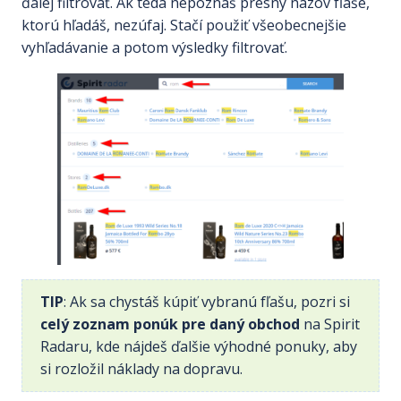
ďalej filtrovať. Ak teda nepoznáš presný názov fľaše,
ktorú hľadáš, nezúfaj. Stačí použiť všeobecnejšie
vyhľadávanie a potom výsledky filtrovať.
TIP
: Ak sa chystáš kúpiť vybranú fľašu, pozri si
celý zoznam ponúk pre daný obchod
na Spirit
Radaru, kde nájdeš ďalšie výhodné ponuky, aby
si rozložil náklady na dopravu.