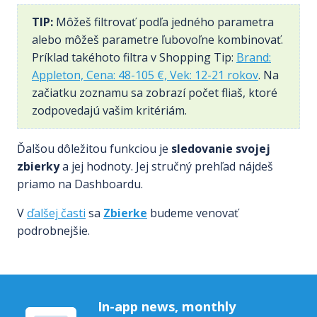
TIP:
Môžeš filtrovať podľa jedného parametra
alebo môžeš parametre ľubovoľne kombinovať.
Príklad takéhoto filtra v Shopping Tip:
Brand:
Appleton, Cena: 48-105 €, Vek: 12-21 rokov
. Na
začiatku zoznamu sa zobrazí počet fliaš, ktoré
zodpovedajú vašim kritériám.
Ďalšou dôležitou funkciou je
sledovanie svojej
zbierky
a jej hodnoty. Jej stručný prehľad nájdeš
priamo na Dashboardu.
V
ďalšej časti
sa
Zbierke
budeme venovať
podrobnejšie.
In-app news, monthly