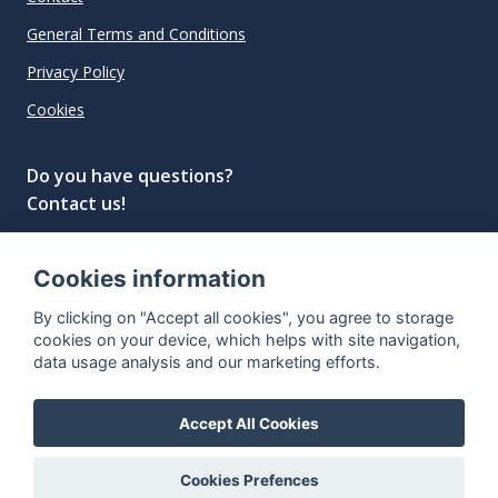
General Terms and Conditions
Privacy Policy
Cookies
Do you have questions?
Contact us!
info@spiritradar.com
Cookies information
© All rights reserved, 2020–2024 SpiritRadar s.r.o.
By clicking on "Accept all cookies", you agree to storage
"The next generation data platform for rum and
cookies on your device, which helps with site navigation,
whisky collectors"
data usage analysis and our marketing efforts.
Accept All Cookies
Cookies Prefences