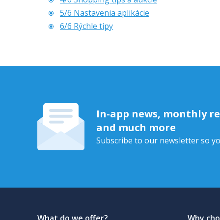
5/6 Nastavenia aplikácie
6/6 Rýchle tipy
In-app news, monthly rep
and much more
Subscribe to our newsletter so yo
What do we offer?
Why cho