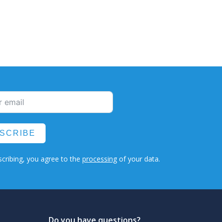
SCRIBE
cribing, you agree to the
processing
of your data.
Do you have questions?