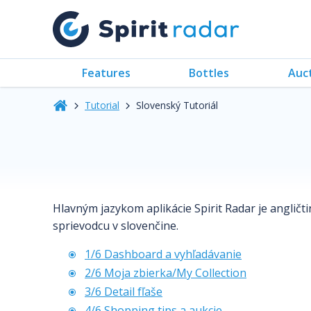
Features
Bottles
Auc
Tutorial
Slovenský Tutoriál
Hlavným jazykom aplikácie Spirit Radar je angličt
sprievodcu v slovenčine.
1/6 Dashboard a vyhľadávanie
2/6 Moja zbierka/My Collection
3/6 Detail fľaše
4/6 Shopping tips a aukcie