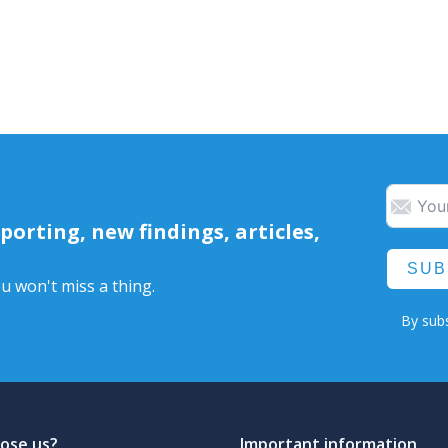
orting, new findings, articles,
SUB
u won't miss a thing.
By subs
ose us?
Important information